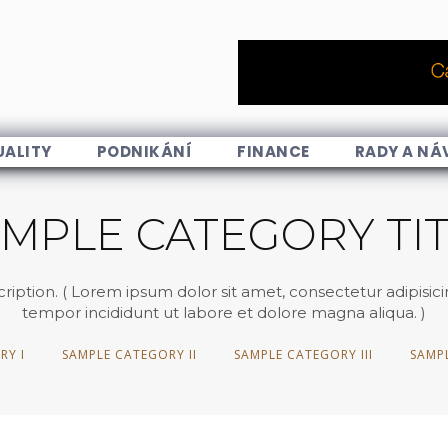
UALITY
PODNIKÁNÍ
FINANCE
RADY A NÁ
MPLE CATEGORY TI
ption. ( Lorem ipsum dolor sit amet, consectetur adipisici
tempor incididunt ut labore et dolore magna aliqua. )
RY I
SAMPLE CATEGORY II
SAMPLE CATEGORY III
SAMP