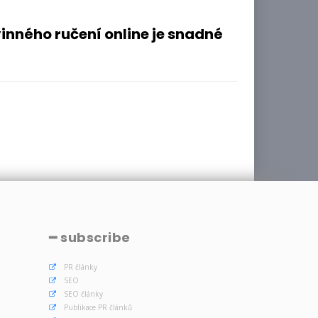
inného ručení online je snadné
━ subscribe
PR články
SEO
SEO články
Publikace PR článků