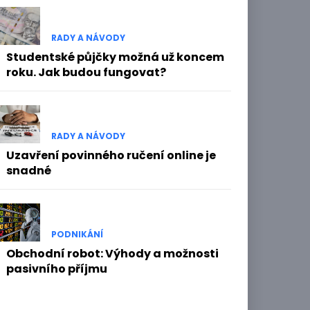
RADY A NÁVODY
Studentské půjčky možná už koncem
roku. Jak budou fungovat?
RADY A NÁVODY
Uzavření povinného ručení online je
snadné
PODNIKÁNÍ
Obchodní robot: Výhody a možnosti
pasivního příjmu