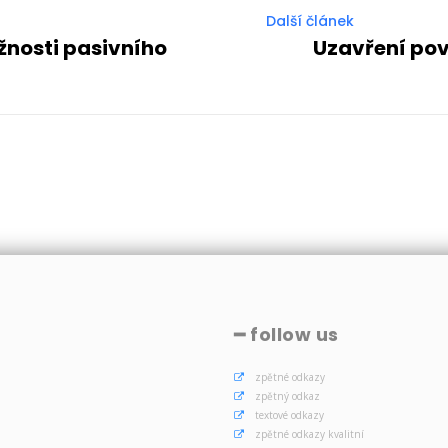
Další článek
nosti pasivního
Uzavření pov
━ follow us
zpětné odkazy
zpětný odkaz
textové odkazy
zpětné odkazy kvalitní