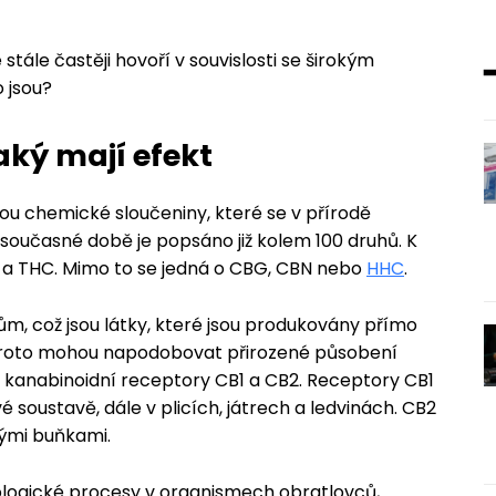
stále častěji hovoří v souvislosti se širokým
o jsou?
aký mají efekt
sou chemické sloučeniny, které se v přírodě
 současné době je popsáno již kolem 100 druhů. K
a THC. Mimo to se jedná o CBG, CBN nebo
HHC
.
m, což jsou látky, které jsou produkovány přímo
ky proto mohou napodobovat přirozené působení
. kanabinoidní receptory CB1 a CB2. Receptory CB1
 soustavě, dále v plicích, játrech a ledvinách. CB2
ými buňkami.
ziologické procesy v organismech obratlovců,