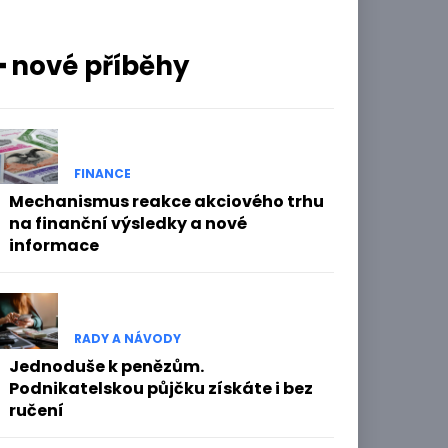
━ nové příběhy
FINANCE
Mechanismus reakce akciového trhu
na finanční výsledky a nové
informace
RADY A NÁVODY
Jednoduše k penězům.
Podnikatelskou půjčku získáte i bez
ručení