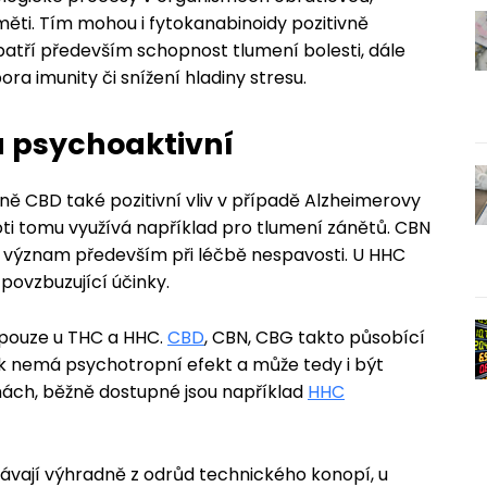
měti. Tím mohou i fytokanabinoidy pozitivně
y patří především schopnost tlumení bolesti, dále
ra imunity či snížení hladiny stresu.
u psychoaktivní
ě CBD také pozitivní vliv v případě Alzheimerovy
i tomu využívá například pro tlumení zánětů. CBN
á význam především při léčbě nespavosti. U HHC
povzbuzující účinky.
 pouze u THC a HHC.
CBD
, CBN, CBG takto působící
ek nemá psychotropní efekt a může tedy i být
ách, běžně dostupné jsou například
HHC
kávají výhradně z odrůd technického konopí, u