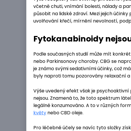
včetně chuti, vnímání bolesti, nálady a pa
působit na lidské zdraví. Mezi jejich účink
uvolňování křečí, mírnění nevolností, podpo
Fytokanabinoidy nejso
Podle současných studií může mít konkrétn
nebo Parkinsonovy choroby. CBG se naprot
je známo svými sedativními účinky, což m
byly naproti tomu pozorovány relaxační a 
Výše uvedený efekt však je psychoaktivní
nejsou. Znamená to, že toto spektrum lát
legálně konzumováno. A to v různých form
květy
nebo CBD oleje.
Pro léčebné účely se navíc tyto složky zís