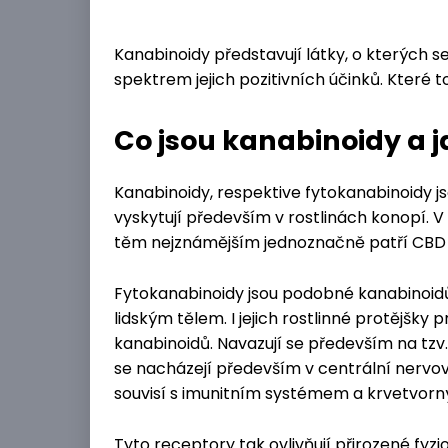
Kanabinoidy představují látky, o kterých se 
spektrem jejich pozitivních účinků. Které t
Co jsou kanabinoidy a j
Kanabinoidy, respektive fytokanabinoidy j
vyskytují především v rostlinách konopí. V
těm nejznámějším jednoznačně patří CBD 
Fytokanabinoidy jsou podobné kanabinoidů
lidským tělem. I jejich rostlinné protějš
kanabinoidů. Navazují se především na tzv
se nacházejí především v centrální nervové
souvisí s imunitním systémem a krvetvorn
Tyto receptory tak ovlivňují přirozené fy