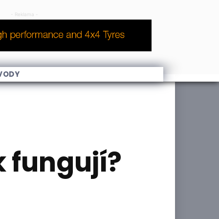
- Reklama -
VODY
 fungují?