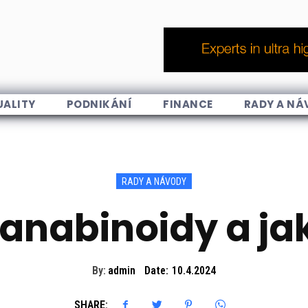
UALITY
PODNIKÁNÍ
FINANCE
RADY A NÁ
RADY A NÁVODY
kanabinoidy a jak
By:
admin
Date:
10.4.2024
SHARE: