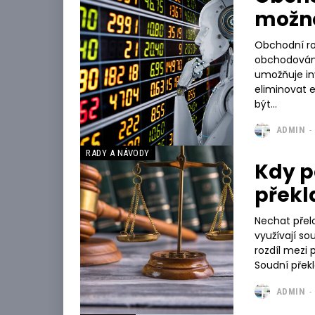
možno
Obchodní ro
obchodování
umožňuje i
eliminovat 
být...
ADMIN
-
RADY A NÁVODY
Kdy p
překl
Nechat přel
využívají s
rozdíl mezi přek
Soudní překl
ADMIN
-