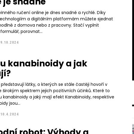
e je snadné
inného ručení online je dnes snadné a rychlé. Díky
chnologiím a digitálním platformám můžete sjednat
ohodlně z domova nebo z pracovny. Stačí vyplnit
ormulář, porovnat...
9.10.2024
ou kanabinoidy a jak
jí?
představují látky, o kterých se stále častěji hovoří v
se širokým spektrem jejich pozitivních účinků. Které to
idy jsou...
10.4.2024
dní robot: Výhody a