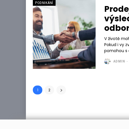
PODNIKÁNÍ
Prode
výsle
odbo
V životě moh
Pokud i vy z
pomohou s c
ADMIN
-
1
2