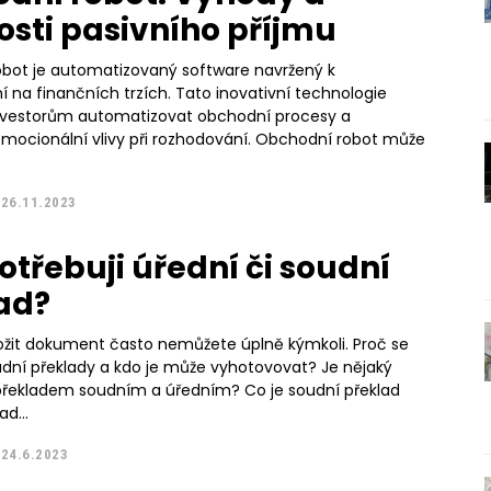
sti pasivního příjmu
bot je automatizovaný software navržený k
 na finančních trzích. Tato inovativní technologie
nvestorům automatizovat obchodní procesy a
emocionální vlivy při rozhodování. Obchodní robot může
26.11.2023
otřebuji úřední či soudní
ad?
ožit dokument často nemůžete úplně kýmkoli. Proč se
oudní překlady a kdo je může vyhotovovat? Je nějaký
ladem soudním a úředním? Co je soudní překlad
ad...
24.6.2023