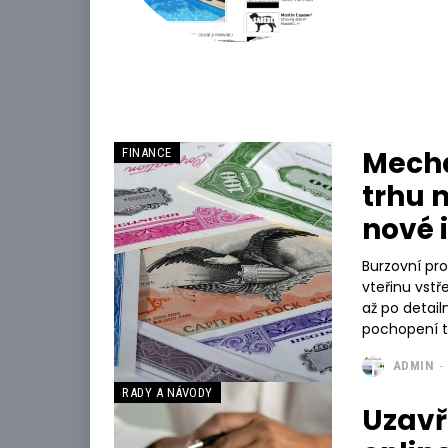
Mecha
FINANCE
trhu 
nové 
Burzovní pr
vteřinu vst
až po detail
pochopení t
ADMIN
-
RADY A NÁVODY
Uzavř