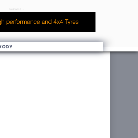
- Reklama -
VODY