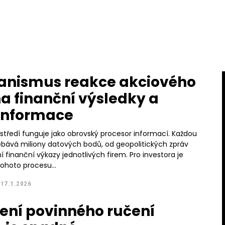
nismus reakce akciového
na finanční výsledky a
informace
ostředí funguje jako obrovský procesor informací. Každou
řebává miliony datových bodů, od geopolitických zpráv
ní finanční výkazy jednotlivých firem. Pro investora je
ohoto procesu...
17.1.2026
ení povinného ručení