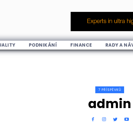
UALITY
PODNIKÁNÍ
FINANCE
RADY A NÁ
7 PŘÍSPĚVKŮ
admin