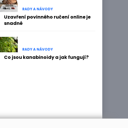
RADY A NÁVODY
Uzavření povinného ručení online je
snadné
RADY A NÁVODY
Co jsou kanabinoidy a jak fungují?