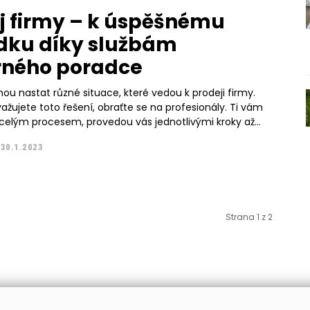
j firmy – k úspěšnému
dku díky službám
rného poradce
ou nastat různé situace, které vedou k prodeji firmy.
važujete toto řešení, obraťte se na profesionály. Ti vám
elým procesem, provedou vás jednotlivými kroky až...
30.1.2023
Strana 1 z 2