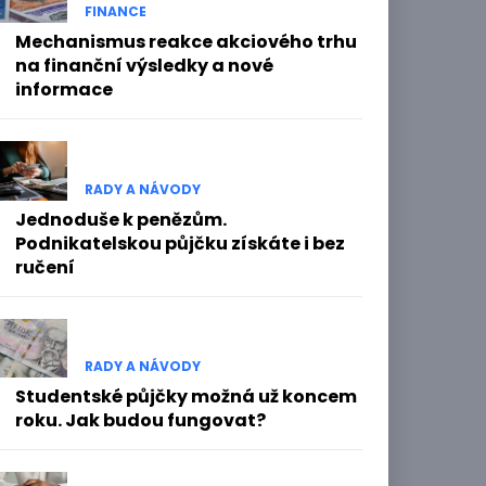
FINANCE
Mechanismus reakce akciového trhu
na finanční výsledky a nové
informace
RADY A NÁVODY
Jednoduše k penězům.
Podnikatelskou půjčku získáte i bez
ručení
RADY A NÁVODY
Studentské půjčky možná už koncem
roku. Jak budou fungovat?