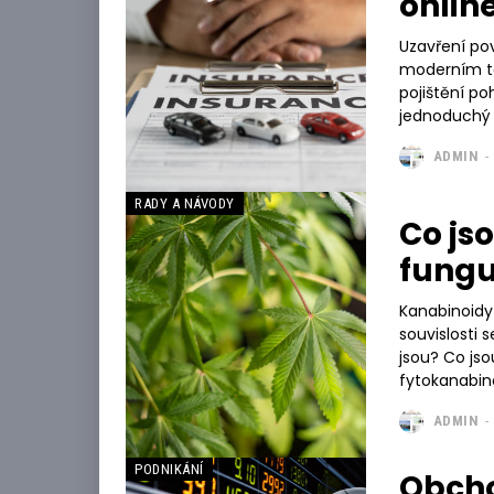
onlin
Uzavření pov
moderním te
pojištění p
jednoduchý f
ADMIN
-
RADY A NÁVODY
Co js
fungu
Kanabinoidy 
souvislosti 
jsou? Co jsou kanabinoidy a jaký mají efekt Kanabinoidy, respektive
fytokanabino
ADMIN
-
PODNIKÁNÍ
Obcho